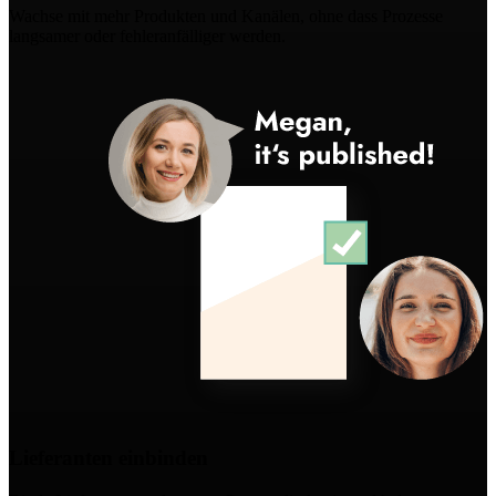
Wachse mit mehr Produkten und Kanälen, ohne dass Prozesse
langsamer oder fehleranfälliger werden.
Lieferanten einbinden