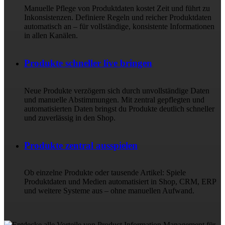
Manuelle Pflege von Produktdaten kostet Zeit und führt zu
Inkonsistenzen. Definiere Regeln und reicher Produktdaten
automatisch an – für vollständige, konsistente Informationen
in allen Kanälen.
Produkte schneller live bringen
Neue Produkte verzögern sich durch unvollständige Daten
und manuelle Abstimmungen. Mit zentral gepflegten und
automatisierten Daten bringst du Produkte deutlich schneller
und zuverlässig in den Shop.
Produkte zentral ausspielen
Ob einzelne Produkte oder tausende Artikel: Spiele
Produktdaten und Medien automatisiert in Shop, CRM, ERP
und weitere Systeme aus – ohne manuellen Aufwand.