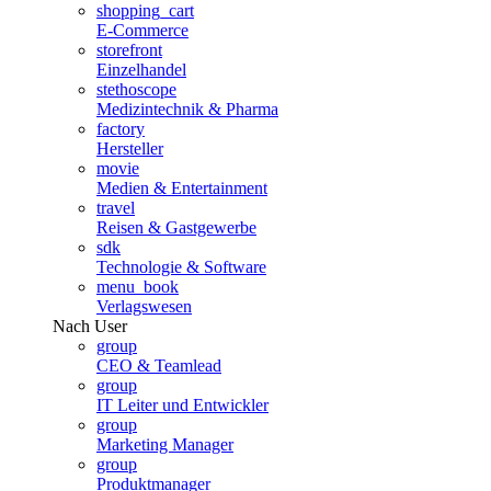
shopping_cart
E-Commerce
storefront
Einzelhandel
stethoscope
Medizintechnik & Pharma
factory
Hersteller
movie
Medien & Entertainment
travel
Reisen & Gastgewerbe
sdk
Technologie & Software
menu_book
Verlagswesen
Nach User
group
CEO & Teamlead
group
IT Leiter und Entwickler
group
Marketing Manager
group
Produktmanager