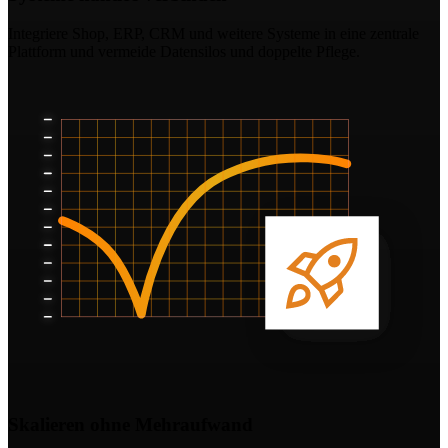
Integriere Shop, ERP, CRM und weitere Systeme in eine zentrale
Plattform und vermeide Datensilos und doppelte Pflege.
Skalieren ohne Mehraufwand