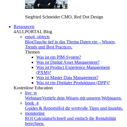
Siegfried Schneider
CMO, Red Dot Design
Ressourcen
4ALLPORTAL Blog
emoji_objects
Blog
Tauche tief in das Thema Daten ein – Wissen,
Trends und Best Practices.
Themen
Was ist ein PIM-System?
Was ist Digital Asset Management?
Was ist Product Experience Management
(PXM)?
Was ist Master Data Management?
Was ist ein Digitaler Produktpass (DPP)?
Kostenlose Education
live_tv
Webinare
Vertiefe dein Wissen mit unseren Webinaren.
book_4
Guides & Reports
Hol dir wertvolle Tipps und Insights.
monitoring
ROI Calculator
Schnell und einfach die Rentabilität
berechnen.