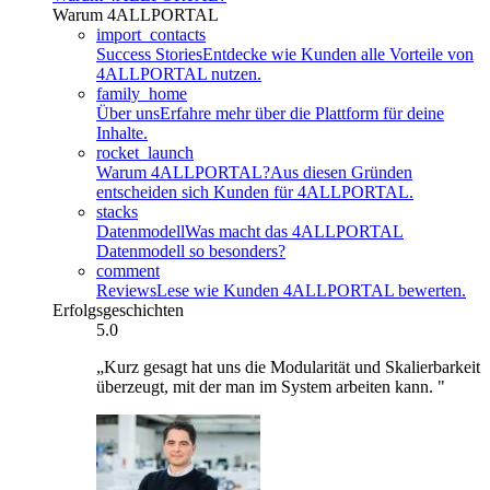
Warum 4ALLPORTAL
import_contacts
Success Stories
Entdecke wie Kunden alle Vorteile von
4ALLPORTAL nutzen.
family_home
Über uns
Erfahre mehr über die Plattform für deine
Inhalte.
rocket_launch
Warum 4ALLPORTAL?
Aus diesen Gründen
entscheiden sich Kunden für 4ALLPORTAL.
stacks
Datenmodell
Was macht das 4ALLPORTAL
Datenmodell so besonders?
comment
Reviews
Lese wie Kunden 4ALLPORTAL bewerten.
Erfolgsgeschichten
5.0
„Kurz gesagt hat uns die Modularität und Skalierbarkeit
überzeugt, mit der man im System arbeiten kann. "