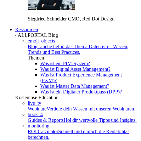
Siegfried Schneider
CMO, Red Dot Design
Ressourcen
4ALLPORTAL Blog
emoji_objects
Blog
Tauche tief in das Thema Daten ein – Wissen,
Trends und Best Practices.
Themen
Was ist ein PIM-System?
Was ist Digital Asset Management?
Was ist Product Experience Management
(PXM)?
Was ist Master Data Management?
Was ist ein Digitaler Produktpass (DPP)?
Kostenlose Education
live_tv
Webinare
Vertiefe dein Wissen mit unseren Webinaren.
book_4
Guides & Reports
Hol dir wertvolle Tipps und Insights.
monitoring
ROI Calculator
Schnell und einfach die Rentabilität
berechnen.