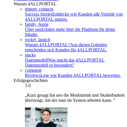
Warum 4ALLPORTAL
import_contacts
Success Stories
Entdecke wie Kunden alle Vorteile von
4ALLPORTAL nutzen.
family_home
Über uns
Erfahre mehr über die Plattform für deine
Inhalte.
rocket_launch
Warum 4ALLPORTAL?
Aus diesen Gründen
entscheiden sich Kunden für 4ALLPORTAL.
stacks
Datenmodell
Was macht das 4ALLPORTAL
Datenmodell so besonders?
comment
Reviews
Lese wie Kunden 4ALLPORTAL bewerten.
Erfolgsgeschichten
5.0
„Kurz gesagt hat uns die Modularität und Skalierbarkeit
überzeugt, mit der man im System arbeiten kann. "