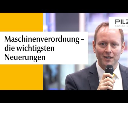
KI im 4ALLPORTAL
Mehr Effizienz, weniger Aufwand – entdecke die KI-Funktionen für
DAM & PIM.
KI Funktionen entdecken
Produkte
Produkte entdecken